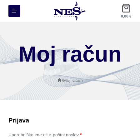
S
k
0,00
€
i
p
t
Moj račun
o
c
o
n
t
/
Moj račun
e
n
t
Prijava
Uporabniško ime ali e-poštni naslov
*